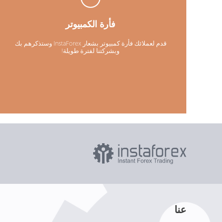
فأرة الكمبيوتر
قدم لعملائك فأرة كمبيوتر بشعار InstaForex وستذكرهم بك
وبشركتنا لفترة طويلة!
عنا