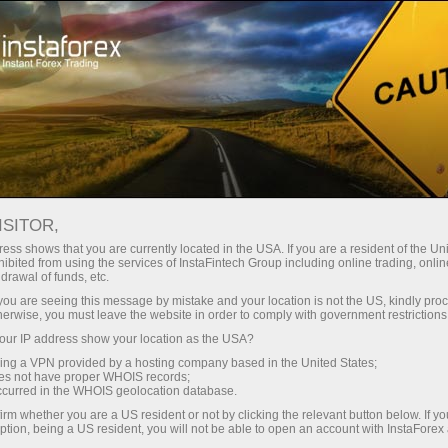
حب
منصة التداول
فتح الحساب الفوري
للمبتدئين
للمستثمرين
للشركاء
الحمل
ISITOR,
ess shows that you are currently located in the USA. If you are a resident of the Uni
ibited from using the services of InstaFintech Group including online trading, online
drawal of funds, etc.
 التجارية لشركة إنستافوركس في عام 2007، وفي
k you are seeing this message by mistake and your location is not the US, kindly pro
herwise, you must leave the website in order to comply with government restrictions
ur IP address show your location as the USA?
sing a VPN provided by a hosting company based in the United States;
oes not have proper WHOIS records;
occurred in the WHOIS geolocation database.
irm whether you are a US resident or not by clicking the relevant button below. If y
ption, being a US resident, you will not be able to open an account with InstaForex
فتح حساب تجر