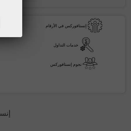
إنستافوركس في الأرقام
خدمات التداول
نجوم إنستافوركس
إنس