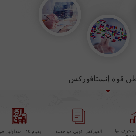
ن قوة إنستافوركس
ة معترف بها
الفوركس كوبي هو خدمة
يقوم 10+ متداولين ف