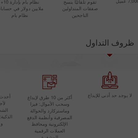
تقوم تلقائيًا بنسخ
نظام بام بإدارة 10+
صفقات المتداولين
ملايين دولار في حسابا
الناجحين
نظام بام
ظروف التداول
لا يوجد حد أدنى للإيداع
أحدث 
أكثر من 10 طرق لإيداع
لأج
وسحب الأموال: فيزا
الشخ
وماستركارد والحوالة
الذكية:
المصرفية وأنظمة الدفع
و 
الإلكترونية ومحافظ
العملات الرقمية
المشفرة