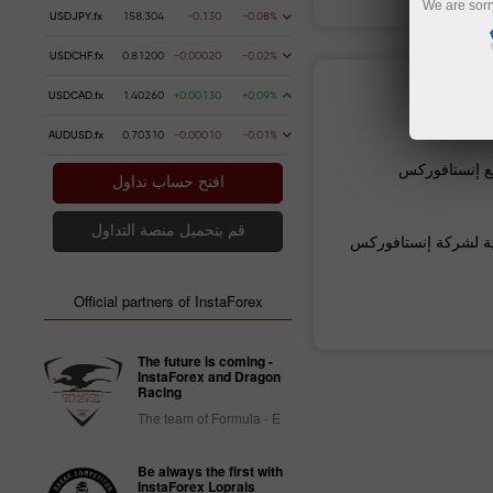
We are sorr
USDJPY.fx
158.304
-0.130
-0.08%
USDCHF.fx
0.81200
-0.00020
-0.02%
ات مالية
USDCAD.fx
1.40260
+0.00130
+0.09%
AUDUSD.fx
0.70310
-0.00010
-0.01%
 إنستافوركس
افتح حساب تداول
قم بتحميل منصة التداول
ية لشركة إنستافوركس
Official partners of InstaForex
The future is coming -
InstaForex and Dragon
Racing
The team of Formula - E
Be always the first with
InstaForex Loprais