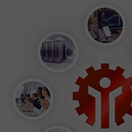
إيداع الحظ
بو