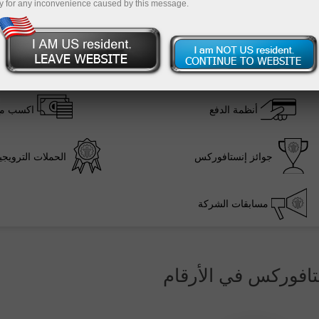
y for any inconvenience caused by this message.
ظروف التداول
أدو
أنظمة الدفع
اكسب مع
جوائز إنستافوركس
الحملات الترويج
مسابقات الشركة
تافوركس في الأرقام