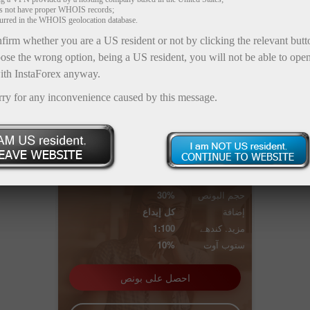
es not have proper WHOIS records;
curred in the WHOIS geolocation database.
firm whether you are a US resident or not by clicking the relevant but
فتح حساب تداول
ose the wrong option, being a US resident, you will not be able to ope
ith InstaForex anyway.
فتح حساب تجريبي
rry for any inconvenience caused by this message.
بونص 30٪
30%
حجم البونص
إضافة
كل إيداع
1:100
مزید. کندھے
10%
ستوب آوت
احصل على بونص