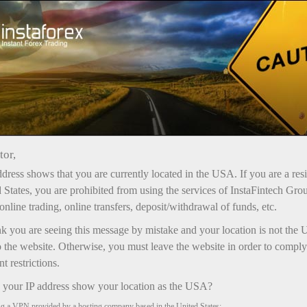
Bonuses
الحملات
tor,
dress shows that you are currently located in the USA. If you are a res
بونصات
 States, you are prohibited from using the services of InstaFintech Gro
إنستافوركس
online trading, online transfers, deposit/withdrawal of funds, etc.
nk you are seeing this message by mistake and your location is not the 
تختلف المكافآت عن بعضها البعض في
 the website. Otherwise, you must leave the website in order to comply
الحد الأقصى للحجم وشروط الاعتماد
على الحساب واستخدامها في التداول.
 restrictions.
يمكن سحب الأرباح المكتسبة باستخدام
your IP address show your location as the USA?
أي مكافأة من الحساب دون قيود.
ng a VPN provided by a hosting company based in the United States;