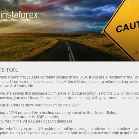
สเปรดต่ำมาก — กำไรสูง
ISITOR,
ess shows that you are currently located in the USA. If you are a resident of the Uni
โบนัส 30%
ibited from using the services of InstaFintech Group including online trading, online
กับ InstaForex คุณจะได้รับเงื่อนไขที่
drawal of funds, etc.
แข่งขันได้อย่างแท้จริง: เลเวอเรจ
สำหรับทุกการฝาก
k you are seeing this message by mistake and your location is not the US, kindly pro
สูงสุด 1:5000 สเปรดและค่า
herwise, you must leave the website in order to comply with government restrictions
คอมมิชชั่นที่ดีที่สุดในตลาด รวมถึง
ur IP address show your location as the USA?
ความเร็ว
เงื่อนไขที่เหมาะสมสำหรับการเทรด
sing a VPN provided by a hosting company based in the United States;
หุ้นและดัชนี
oes not have proper WHOIS records;
ในการเทรดและบนทางหลวง
occurred in the WHOIS geolocation database.
irm whether you are a US resident or not by clicking the relevant button below. If y
ption, being a US resident, you will not be able to open an account with InstaForex
แจ็กพอตของขวัญส่วนตัวของคุณ
เราได้พัฒนาระบบโบนัสที่ทำให้การ