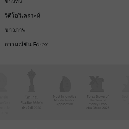
ข่าวทีวี
วิดีโอวิเคราะห์
ข่าวภาพ
อารมณ์ขัน Forex
Most Innovative
Forex Broker of
Best
์ที่มี
โปรแกรม
Mobile Trading
the Year at
Tec
ื่อนไหว
พันธมิตรที่ดีที่สุด
Application
Money Expo
ในเอเชีย
ประจำปี 2020
Abu Dhabi 2025
ี 2020