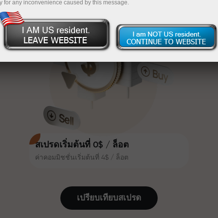
y for any inconvenience caused by this message.
เทรดน่าสนใจยิ่งขึ้น ลูกค้า
InstaForex
ฝากเงินจำนวน $333 — เลือกของขวัญมูลค่าสูงสุด
InstaForex ทุกคนสามารถรับโบนัส
สูงสุด 30% จากยอดฝาก และใช้
$1,500
ประโยชน์จากโปรโมชั่นและข้อเสนอ
เทรดแบบไร้ความเสี่ยง — เรารับประกัน
พิเศษอื่น ๆ
กำไรของคุณ
ความเร็วในสนามแข่งและความเร็ว
โบนัสสูงสุด X1000 — ตัวคูณที่ใหญ่ที่สุด
ในการเทรดมีคุณค่าเดียวกัน Aleš
ในตลาด
Loprais นำความมุ่งมั่นและวินัยเข้าสู่
โลกของการเทรด ในฐานะพันธมิตรที่
สร้างแรงบันดาลใจให้ลูกค้าบรรลุเป้า
หมายที่ทะเยอทะยาน
สเปรดเริ่มต้นที่ 0$ / ล็อต
ค่าคอมมิชชั่นเริ่มต้นที่ 4$ / ล็อต
เราแจกของขวัญจริง ไม่ใช่โบนัสหรือ
โค้ดโปรโมชั่น ลูกค้า InstaForex ทุก
คนสามารถรับ iPhone, MacBook
เปรียบเทียบสเปรด
หรือทริปในฝัน เพียงแค่ฝากเงิน