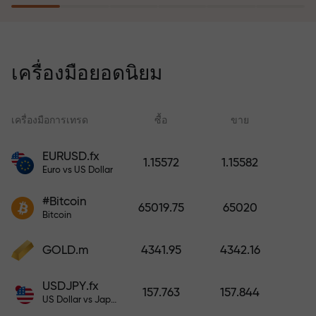
โปรแกรมประกันความเสี่ยงจะชดเชย
การขาดทุนและรับประกันกำไรเพิ่ม
เครื่องมือยอดนิยม
สามเท่าภายใน 6 เดือน เทรดอย่าง
มั่นใจ — เงินทุนของคุณได้รับการ
ปกป้อง!
เครื่องมือการเทรด
ซื้อ
ขาย
สเ
EURUSD.fx
1.15572
1.15582
Euro vs US Dollar
ฝากเงินและรับโบนัสมากกว่ายอด
ฝาก 1,000 เท่า X1000 ไม่ใช่การพิมพ์
#Bitcoin
65019.75
65020
ผิด ยิ่งฝากมาก ตัวคูณยิ่งสูง
Bitcoin
GOLD.m
4341.95
4342.16
USDJPY.fx
157.763
157.844
US Dollar vs Japanese Yen