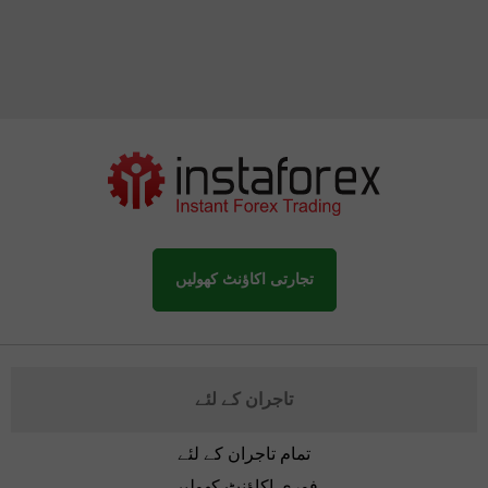
تجارتی اکاؤنٹ کھولیں
تاجران کے لئے
تمام تاجران کے لئے
فوری اکاؤنٹ کھولیں