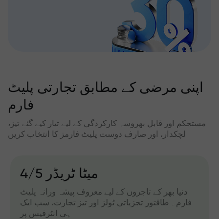
اپنی مرضی کے مطابق تجارتی پلیٹ
فارم
مستحکم اور قابل بھروسہ کارکردگی کے لیے تیار کیے گئے تیز،
لچکدار، اور صارف دوست پلیٹ فارمز کا انتخاب کریں
میٹا ٹریڈر 4/5
دنیا بھر کے تاجروں کے لیے معروف پیشہ ورانہ پلیٹ
فارم۔ طاقتور تجزیاتی ٹولز اور تیز تجارت، سب ایک
ہی انٹرفیس پر