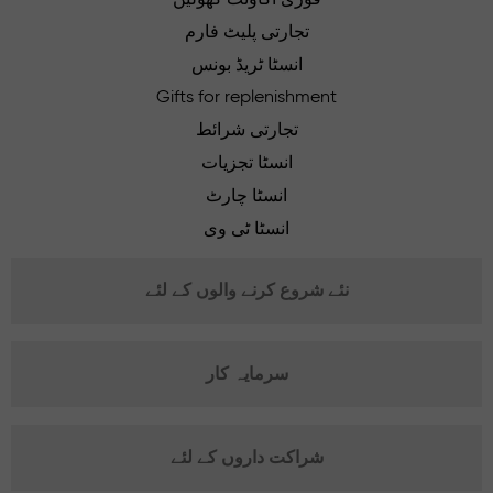
تجارتی پلیٹ فارم
انسٹا ٹریڈ بونس
Gifts for replenishment
تجارتی شرائط
انسٹا تجزیات
انسٹا چارٹ
انسٹا ٹی وی
نئے شروع کرنے والوں کے لئے
سرمایہ کار
شراکت داروں کے لئے