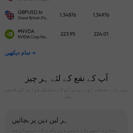
GBPUSD.fx
1.34876
1.34976
Great Britain Pound vs US Dollar
#NVDA
223.95
224.01
NVIDIA Corp Nasdaq Stock Exchange (Nasdaq) USD
تمام دیکھیں
آپ کے نفع کے لئے ہر چیز
سپریڈ، تحفظ، اور بونس آپ کے مستقل فوائد کی کنجی
ہیں۔
ہر لین دین پر بچائیں
ہمارے اسپریڈز دوسرے بروکرز کے درمیان سب