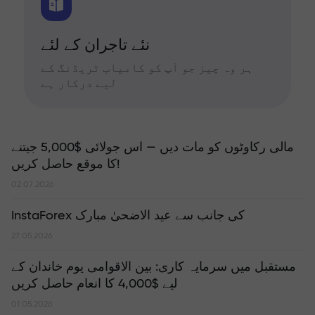
نئے تاجران کے لئے
ہر وہ چیز جو آپ کو کامیاب ٹریڈنگ کے
لیے درکار ہے
مالی رکاوٹوں کو مات دیں — اس جولائی $5,000 جیتنے
کا موقع حاصل کریں!
02.07.2026
InstaForex کی جانب سے عید الاضحیٰ مبارک
27.05.2026
مستقبل میں سرمایہ کاری: بین الاقوامی یوم خاندان کے
لیے $4,000 کا انعام حاصل کریں
01.05.2026