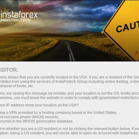
مختصر
سپریڈز — بڑا نفع
ISITOR,
ess shows that you are currently located in the USA. If you are a resident of the Uni
30% بونس
ibited from using the services of InstaFintech Group including online trading, online
انسٹا فاریکس کے ساتھ، آپ
drawal of funds, etc.
واقعی مسابقتی مواقع تک رسائی
ہر ڈیپازٹ پر
k you are seeing this message by mistake and your location is not the US, kindly pro
حاصل کرتے ہیں: 1:5000 تک کا فائدہ،
herwise, you must leave the website in order to comply with government restrictions
مارکیٹ میں کچھ بہترین اسپریڈز اور
ur IP address show your location as the USA?
رفتار
کمیشنز، اور ٹریڈنگ اسٹاک اور انڈیکس
sing a VPN provided by a hosting company based in the United States;
کے لیے فائدہ مند حالات۔
oes not have proper WHOIS records;
تجارت اور ہائی ویز پر
occurred in the WHOIS geolocation database.
irm whether you are a US resident or not by clicking the relevant button below. If y
ption, being a US resident, you will not be able to open an account with InstaForex
ہم نے ایک بونس سسٹم تیار کیا ہے جو
آپ کا اپنا گفٹ جیک پوٹ