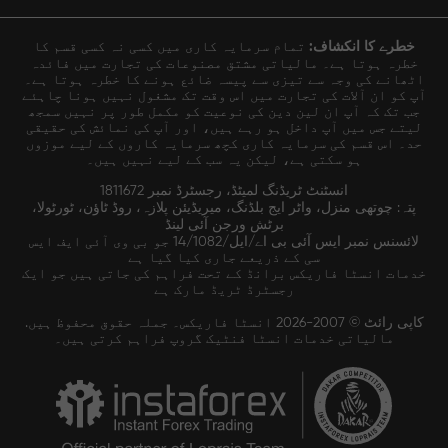
خطرے کا انکشاف:
تمام سرمایہ کاری میں کسی نہ کسی قسم کا
خطرہ ہوتا ہے۔ مالیاتی مشتق مصنوعات کی تجارت میں فائدہ
اٹھانے کی وجہ سے تیزی سے پیسہ ضائع ہونے کا خطرہ ہوتا ہے۔
آپ کو ان آلات کی تجارت میں اس وقت تک مشغول نہیں ہونا چاہئے
جب تک کہ آپ ان لین دین کی نوعیت کو مکمل طور پر نہیں سمجھ
لیتے جس میں آپ داخل ہو رہے ہیں، اور آپ کی نمائش کی حقیقی
حد۔ اس قسم کی سرمایہ کاری کچھ سرمایہ کاروں کے لیے موزوں
ہو سکتی ہے، لیکن یہ سب کے لیے نہیں ہیں۔
انسٹنٹ ٹریڈنگ لمیٹڈ، رجسٹرڈ نمبر 1811672
پتہ: چوتھی منزل، واٹر ایج بلڈنگ، میریڈیئن پلازہ، روڈ ٹاؤن، ٹورٹولا،
برٹش ورجن آئی لینڈ
لائسنس نمبر ایس آئی بی اے/ایل/14/1082 جو بی وی آئی ایف ایس
سی کے ذریعے جاری کیا گیا ہے
خدمات انسٹا فاریکس برانڈ کے تحت فراہم کی جاتی ہیں جو ایک
رجسٹرڈ ٹریڈ مارک ہے
کاپی رائٹ © 2007-2026 انسٹا فاریکس۔ جملہ حقوق محفوظ ہیں.
مالیاتی خدمات انسٹا فنٹیک گروپ فراہم کرتی ہیں۔