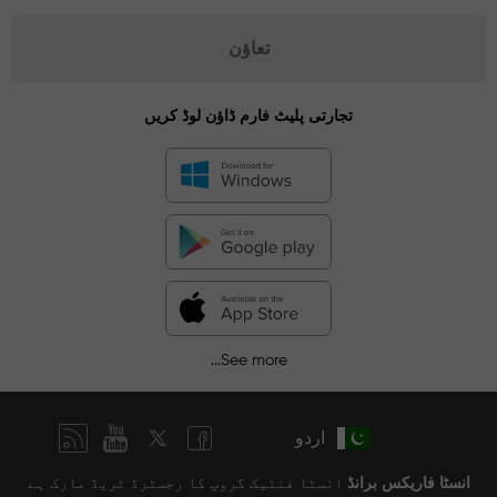
تعاؤن
تجارتی پلیٹ فارم ڈاؤن لوڈ کریں
See more...
اردو
انسٹا فاریکس برانڈ
انسٹا فنٹیک گروپ کا رجسٹرڈ ٹریڈ مارک ہے