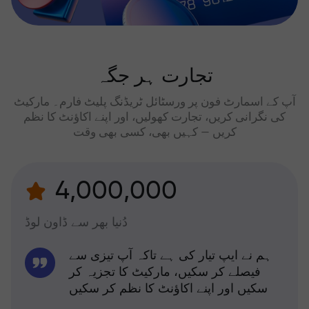
تجارت ہر جگہ
آپ کے اسمارٹ فون پر ورسٹائل ٹریڈنگ پلیٹ فارم۔ مارکیٹ
کی نگرانی کریں، تجارت کھولیں، اور اپنے اکاؤنٹ کا نظم
کریں — کہیں بھی، کسی بھی وقت
4,000,000
دُنیا بھر سے ڈاون لوڈ
ہم نے ایپ تیار کی ہے تاکہ آپ تیزی سے
فیصلے کر سکیں، مارکیٹ کا تجزیہ کر
سکیں اور اپنے اکاؤنٹ کا نظم کر سکیں