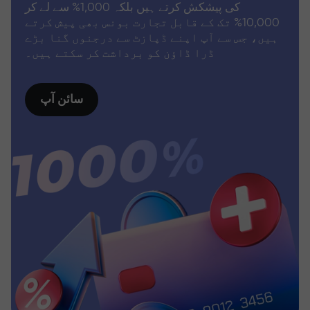
کی پیشکش کرتے ہیں بلکہ 1,000% سے لے کر
10,000% تک کے قابل تجارت بونس بھی پیش کرتے
ہیں، جس سے آپ اپنے ڈپازٹ سے درجنوں گنا بڑے
ڈرا ڈاؤن کو برداشت کر سکتے ہیں۔
سائن آپ