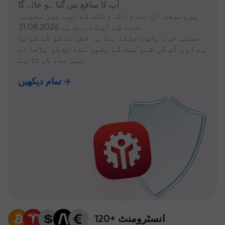
آپ کا منافع تین گنا ہو جائے گا
پروموشن ان تمام اکاؤنٹس کے لیے غیر معینہ
مدت کے لیے درست ہے 31.08.2026.
سسٹم خود بخود چلتا ہے: یہ خطرات کو کم کرتا
ہے اور آپ کی شمولیت کے بغیر نتائج کو بڑھانے
میں مدد کرتا ہے
تمام دیکھیں
120+ انسٹرومنٹ