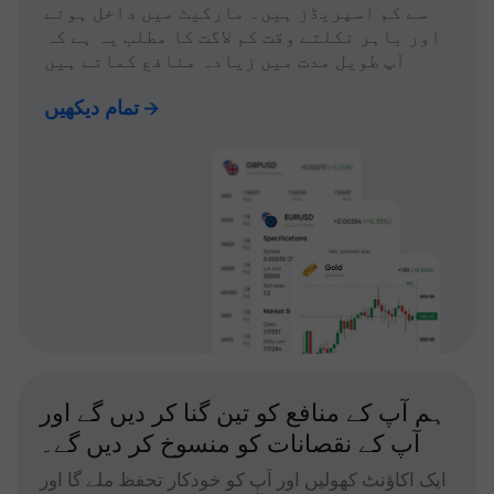
سے کم اسپریڈز ہیں۔ مارکیٹ میں داخل ہونے
اور باہر نکلتے وقت کم لاگت کا مطلب یہ ہے کہ
آپ طویل مدت میں زیادہ منافع کماتے ہیں
تمام دیکھیں
ہم آپ کے منافع کو تین گنا کر دیں گے اور
آپ کے نقصانات کو منسوخ کر دیں گے۔
ایک اکاؤنٹ کھولیں اور آپ کو خودکار تحفظ ملے گا اور