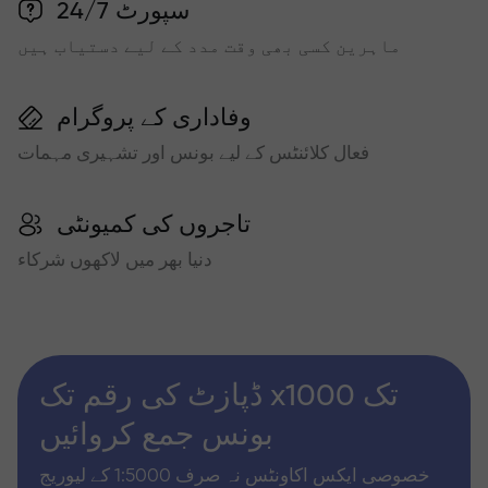
سپورٹ 24/7
ماہرین کسی بھی وقت مدد کے لیے دستیاب ہیں
وفاداری کے پروگرام
فعال کلائنٹس کے لیے بونس اور تشہیری مہمات
تاجروں کی کمیونٹی
دنیا بھر میں لاکھوں شرکاء
ڈپازٹ کی رقم تک x1000 تک
بونس جمع کروائیں
خصوصی ایکس اکاونٹس نہ صرف 1:5000 کے لیوریج