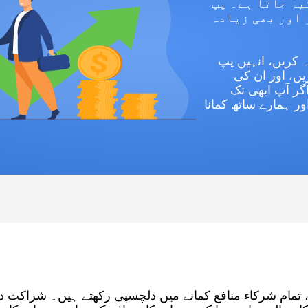
یا جاتا ہے۔ پپ
 اور بھی زیادہ
کی طرف متوجہ کریں، انہیں پپ
یں، اور ان کی
کریں! اگر آپ ابھی تک
ور ہمارے ساتھ کمانا
 تمام شرکاء منافع کمانے میں دلچسپی رکھتے ہیں۔ شراکت دا