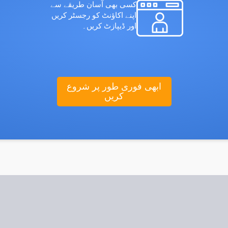
کسی بھی آسان طریقے سے
اپنے اکاؤنٹ کو رجسٹر کریں
اور ڈیپازٹ کریں۔
ابھی فوری طور پر شروع
کریں