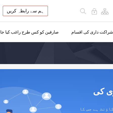
ہم سے رابطہ کریں
شراکت داری کی اقسام
صارفین کو کس طرح راغب کیا جائ
ی کی
کاؤنٹ ہے جس کا