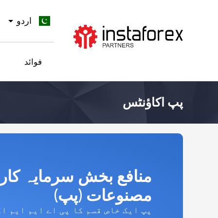
اردو
جائیں InstaForex
فوائد
پپ اکاؤنٹس
منافع بخش سرمایہ کار
مصنوعات (پپ)
پپ ایک خاص قسم کا پی اے ایم ایم ا