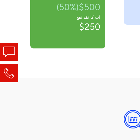
$500(50%)
آپ کا نقد نفع
$250