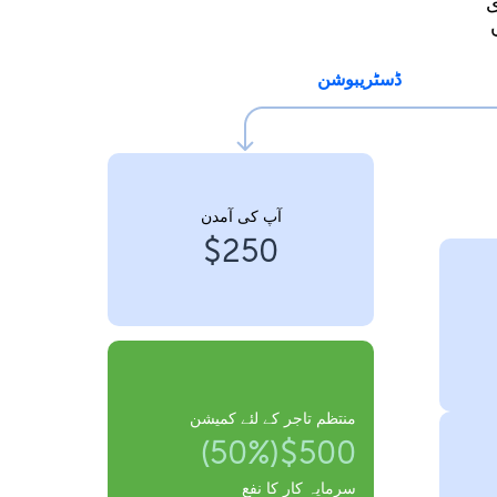
ی
ڈسٹریبوشن
آپ کی آمدن
$250
منتظم تاجر کے لئے کمیشن
$500(50%)
سرمایہ کار کا نفع