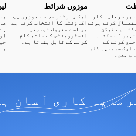
ظت
موزوں شرائط
لی
اجر سرمایہ کار
ایک پارٹنر سب سے موزوں پپ
پار
ستعمال کرتے ہوئے
اکاؤنٹس کا انتخاب کرتا ہے
صا
کتا ہے لیکن
جو اسے معروف تجارتی
ہے۔
نہیں لے سکتا۔
انسٹرومنٹس کے ساتھ کام
اور
جمع کرنے کے
کرنے کے قابل بناتا ہے۔
حیث
 ایک سرمایہ کار
بن
اب ہیں۔
رمایہ کاری آسان ہے