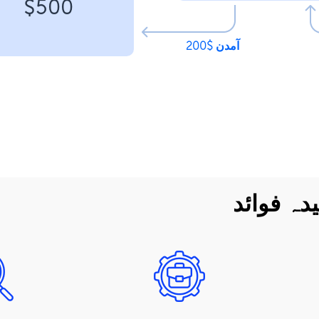
$500
آمدن $200
دہ فوائد