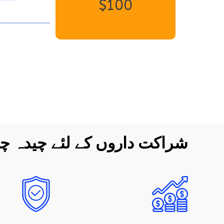
$100
شراکت داروں کے لئے چیدہ چی