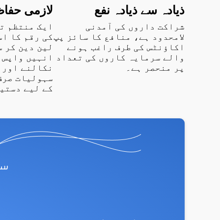
ذیادہ سے ذیادہ نفع
لازمی حفا
شراکت داروں کی آمدنی
ایک منتظم ت
لامحدود ہے، منافع کا سائز پپ
کی رقم کا ا
اکاؤنٹس کی طرف راغب ہونے
لین دین کر س
والے سرمایہ کاروں کی تعداد
انہیں واپس 
پر منحصر ہے۔
نکالنے اور 
سہولیات صرف
کے لیے دستی
س