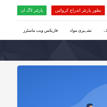
بطور پارنٹر اندراج کروائیں
پارٹنر لاگ ان
ے
تشہیری مواد
فاریکس ویب ماسٹرز