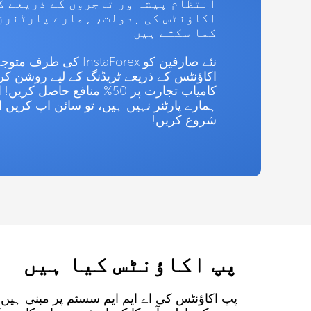
انتظام پیشہ ور تاجروں کے ذریعے ک
اکاؤنٹس کی بدولت، ہمارے پارٹنرز
کما سکتے ہیں
نئے صارفین کو InstaForex 
اکاؤنٹس کے ذریعے ٹریڈنگ کے لیے روشن کر
کامیاب تجارت پر 50% منافع حاصل 
ہمارے پارٹنر نہیں ہیں، تو سائن اپ کریں ا
شروع کریں!
پپ اکاؤنٹس کیا ہیں
پپ اکاؤنٹس کی اے ایم ایم سسٹم پر مبنی ہیں،