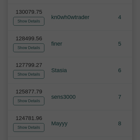
130079.75
kn0wh0wtrader
4
Show Details
128499.56
finer
5
Show Details
127799.27
Stasia
6
Show Details
125877.79
sens3000
7
Show Details
124781.96
Mayyy
8
Show Details