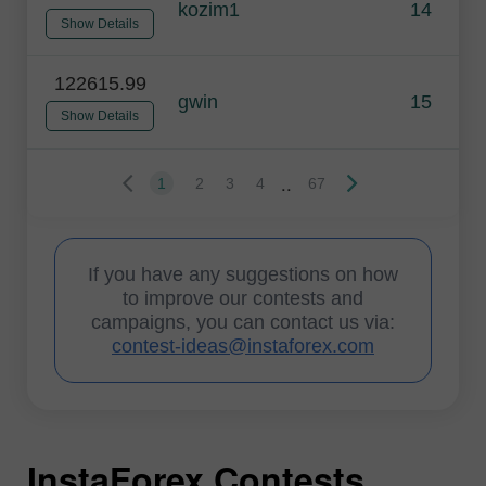
kozim1
14
Show Details
122615.99
gwin
15
Show Details
..
1
2
3
4
67
If you have any suggestions on how
to improve our contests and
campaigns, you can contact us via:
contest-ideas@instaforex.com
InstaForex Contests
I
I
I
I
I
I
I