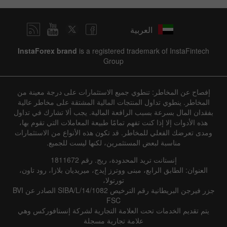
العربية
InstaForex brand
is a registered trademark of InstaFintech
Group
إفصاح عن المخاطر: تنطوي جميع الاستثمارات على درجة معينة من
المخاطر. ينطوي تداول المنتجات المالية المشتقة على مخاطر عالية
بفقدان المال بسرعة بسبب الرافعة المالية. يجب ألا تشارك في تداول
هذه الأدوات إلا إذا كنت تفهم تمامًا طبيعة المعاملات التي تقوم بها،
ومدى تعرضك الفعلي للمخاطر. قد تكون هذه الأنواع من الاستثمارات
مناسبة لبعض المستثمرين، لكنها ليست للجميع.
إنستانت تريد المحدودة، ريج. رقم 1811672
العنوان: الطابق الرابع، مبنى ووترز إيدج، ميريديان بلازا، رود تاون،
تورتولا،
جزر فيرجن البريطانية رقم الترخيص SIBA/L/14/1082 الصادر عن BVI
FSC
يتم تقديم الخدمات تحت العلامة التجارية لشركة إنستافوركس وهي
علامة تجارية مسجلة