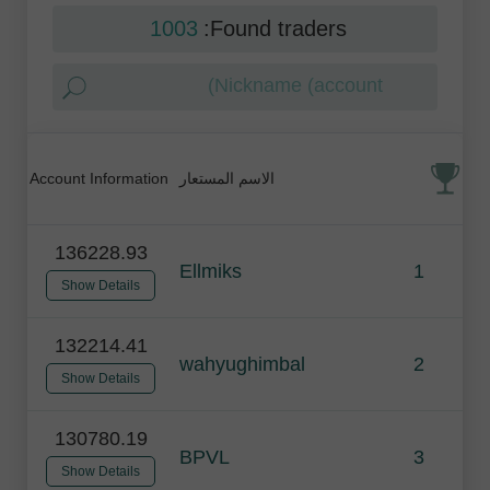
1003
Found traders:
Account Information
الاسم المستعار
136228.93
Ellmiks
1
Show Details
132214.41
wahyughimbal
2
Show Details
130780.19
BPVL
3
Show Details