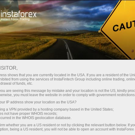
Great Race
Contests
Campaigns
ISITOR,
Great Race
ess shows that you are currently located in the USA. If you are a resident of the Uni
ibited from using the services of InstaFintech Group including online trading, online
drawal of funds, etc.
InstaForex Great Race is one of the most
k you are seeing this message by mistake and your location is not the US, kindly pro
popular contests among demo-accounts! It
herwise, you must leave the website in order to comply with government restrictions
includes four stages and the final with the prize
ur IP address show your location as the USA?
pool $55,000.
sing a VPN provided by a hosting company based in the United States;
oes not have proper WHOIS records;
occurred in the WHOIS geolocation database.
Register
irm whether you are a US resident or not by clicking the relevant button below. If y
ption, being a US resident, you will not be able to open an account with InstaForex