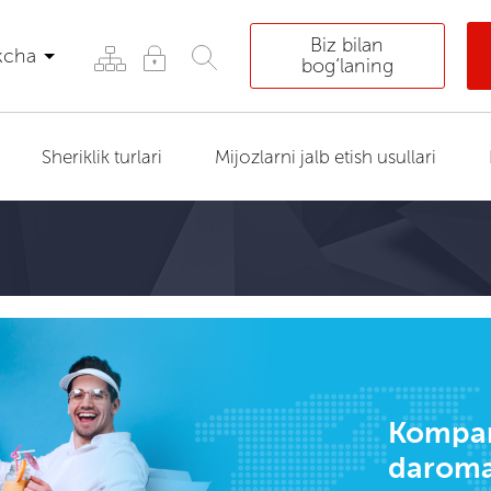
Biz bilan
kcha
bog‘laning
Sheriklik turlari
Mijozlarni jalb etish usullari
Kompa
daroma