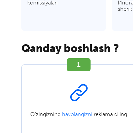
komissiyalari
Инста
sherik
Qanday boshlash ?
1
O’zingizning
havolangizni
reklama qiling