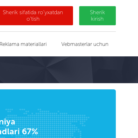
Sherik sifatida ro‘yxatdan
Sherik
o‘tish
kirish
Reklama materiallari
Vebmasterlar uchun
niya
dlari 67%