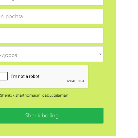
ндорра
Sheriklik shartnomasini qabul qilaman
Sherik bo‘ling