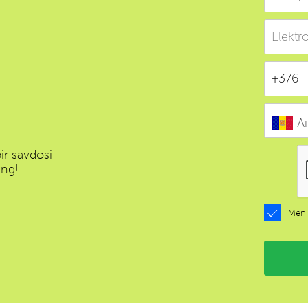
А
ir savdosi
ang!
Men