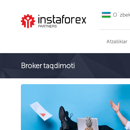
O`zbe
ИнстаФорекс ga
o'tish
Afzalliklar
Broker taqdimoti