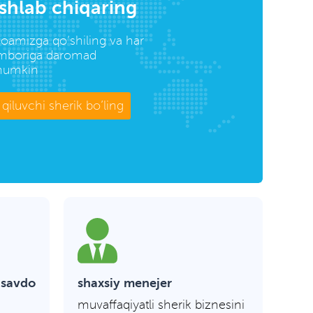
shlab chiqaring
oamizga qo’shiling va har
omboriga daromad
 mumkin
qiluvchi sherik bo’ling
 savdo
shaxsiy menejer
q
muvaffaqiyatli sherik biznesini