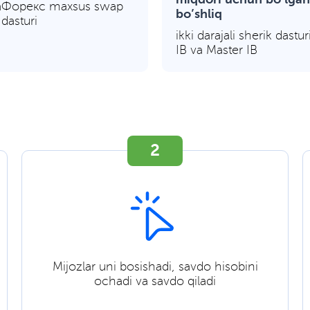
miqdori uchun bo’lgan
Форекс maxsus swap
bo’shliq
 dasturi
ikki darajali sherik dastu
IB va Master IB
2
Mijozlar uni bosishadi, savdo hisobini
ochadi va savdo qiladi