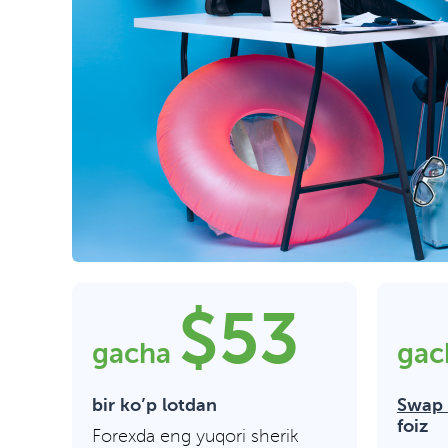
$53
gacha
gac
bir ko’p lotdan
Swap 
foiz
Forexda eng yuqori sherik