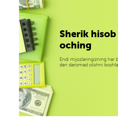
Sherik hisob
oching
Endi mijozlaringizning har b
dan daromad olishni boshl