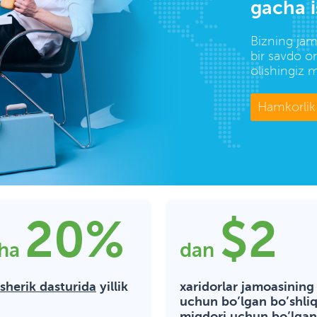
gacha i
Bizning jam
bir savdo 
olishingiz
Hamkorlik 
20%
$2
ha
dan
sherik dasturida
yillik
xaridorlar jamoasining
uchun bo’lgan bo’shli