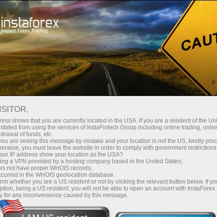
oản ngay lập tức
Tải nền tảng giao dịch Metatrader
 người mới bắt
Dành cho nhà đầu
Dành cho đối tác
Các chiế
đầu
tư
5 NHÀ GIAO DỊCH HÀNG ĐẦU
ISITOR,
ess shows that you are currently located in the USA. If you are a resident of the Uni
 năm tài khoản tốt nhất để sao chép giao dịch trong hệ thố
ibited from using the services of InstaFintech Group including online trading, online
drawal of funds, etc.
g PAMM.
k you are seeing this message by mistake and your location is not the US, kindly pro
herwise, you must leave the website in order to comply with government restrictions
ur IP address show your location as the USA?
sing a VPN provided by a hosting company based in the United States;
oes not have proper WHOIS records;
c hiện
Bạn muốn tạo
Khôn
bước
lợi
occurred in the WHOIS geolocation database.
irm whether you are a US resident or not by clicking the relevant button below. If y
trên
?
 tiên
nhuận
bắt
ption, being a US resident, you will not be able to open an account with InstaForex
y for any inconvenience caused by this message.
ex?