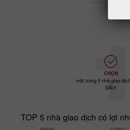
CHỌN
một trong 5 nhà giao dị
ĐẦU!
TOP 5 nhà giao dịch có lợi n
8083448
22186610