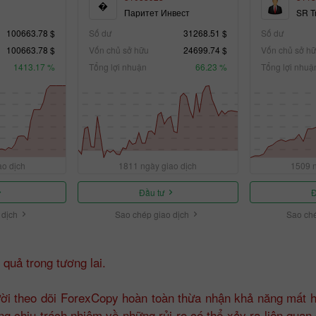
�
Паритет Инвест
SR T
100663.78 $
Số dư
31268.51 $
Số dư
100663.78 $
Vốn chủ sở hữu
24699.74 $
Vốn chủ sở h
1413.17 %
Tổng lợi nhuận
66.23 %
Tổng lợi nhuậ
ao dịch
1811 ngày giao dịch
1509 n
Đầu tư
Đ
 dịch
Sao chép giao dịch
Sao ché
quả trong tương lai.
ời theo dõi ForexCopy hoàn toàn thừa nhận khả năng mất ho
 chịu trách nhiệm về những rủi ro có thể xảy ra liên quan