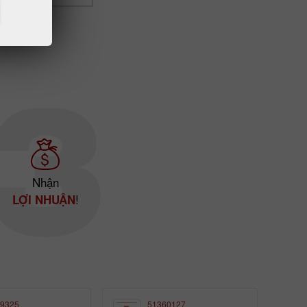
Nhận
!
LỢI NHUẬN
9325
51360127