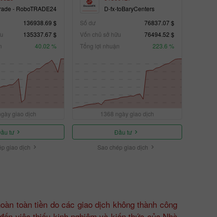
rade - RoboTRADE24
D-fx-toBaryCenters
136938.69 $
Số dư
76837.07 $
ữu
135337.67 $
Vốn chủ sở hữu
76494.52 $
n
40.02 %
Tổng lợi nhuận
223.6 %
gày giao dịch
1368 ngày giao dịch
ầu tư
Đầu tư
p giao dịch
Sao chép giao dịch
àn toàn tiền do các giao dịch không thành công
 đến việc thiếu kinh nghiệm và kiến thức của Nhà