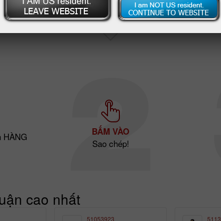
BẤM VÀO
ch HÀNG
Sao chép!
huận cao nhất
51053923
5113