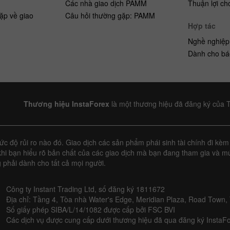
Các nhà giao dịch PAMM
Thuận lợi ch
ặp về giao
Câu hỏi thường gặp: PAMM
Hợp tác
Nghề nghiệp
Dành cho bá
Thương hiệu InstaForex
là một thương hiệu đã đăng ký của 
 độ rủi ro nào đó. Giao dịch các sản phẩm phái sinh tài chính đi kèm 
hi bạn hiểu rõ bản chất của các giao dịch mà bạn đang tham gia và mứ
 phải dành cho tất cả mọi người.
Công ty Instant Trading Ltd, số đăng ký 1811672
Địa chỉ: Tầng 4, Tòa nhà Water's Edge, Meridian Plaza, Road Town, 
Số giấy phép SIBA/L/14/1082 được cấp bởi FSC BVI
Các dịch vụ được cung cấp dưới thương hiệu đã qua đăng ký InstaFo