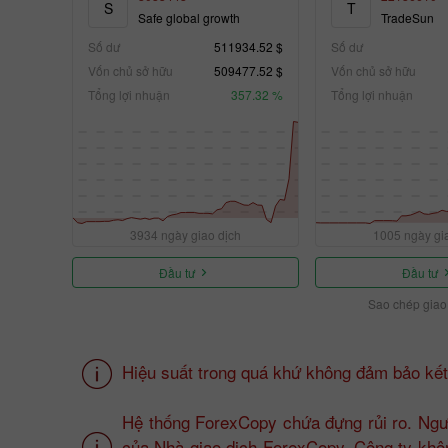
S
T
Safe global growth
TradeSun
Số dư
511934.52 $
Số dư
Vốn chủ sở hữu
509477.52 $
Vốn chủ sở hữu
Tổng lợi nhuận
357.32 %
Tổng lợi nhuận
3934 ngày giao dịch
1005 ngày gi
Đầu tư
Đầu tư
Sao chép giao
Hiệu suất trong quá khứ không đảm bảo kết 
Hệ thống ForexCopy chứa đựng rủi ro. Ngư
của Nhà giao dịch ForexCopy. Công ty không