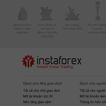
Most Innovative
Forex Broker of
Best Trading
Top 100 Truste
Mobile Trading
the Year at
Technology 2024
Financial
Application
Money Expo Abu
Institutions 202
Dhabi 2025
Dành cho Nhà giao dịch
Dành cho người
Tất cả cho nhà giao dịch
Tất cả cho người
Mở tài khoản tức thì
Mở tài khoản de
Nền tảng giao dịch
Thông tin hữu íc