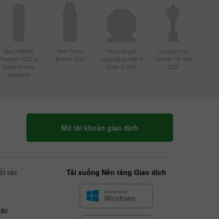
Best Affiliate
Best Forex
Nhà môi giới
Chương trình
Program 2022 by
Broker 2022
năng động nhất ở
Liên kết Tốt nhất
Global Brands
Châu Á 2020
2020
Magazine
Mở tài khoản giao dịch
i tác
Tải xuống Nền tảng Giao dịch
tác