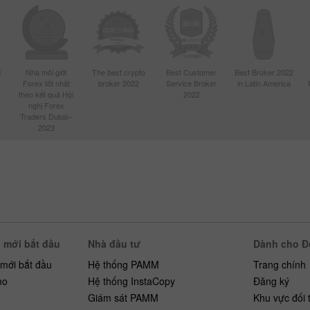
d
Nhà môi giới
The best crypto
Best Customer
Best Broker 2022
Forex tốt nhất
broker 2022
Service Broker
in Latin America
4
theo kết quả Hội
2022
nghị Forex
Traders Dubai–
2023
 mới bắt đầu
Nhà đầu tư
Dành cho Đố
 mới bắt đầu
Hệ thống PAMM
Trang chính
mo
Hệ thống InstaCopy
Đăng ký
h
Giám sát PAMM
Khu vực đối 