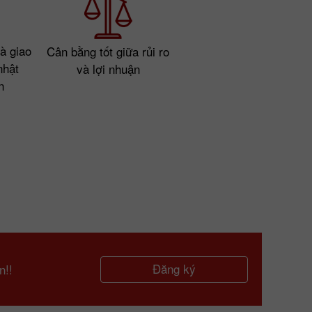
à giao
Cân bằng tốt giữa rủi ro
nhật
và lợi nhuận
n
Đăng ký
n!!