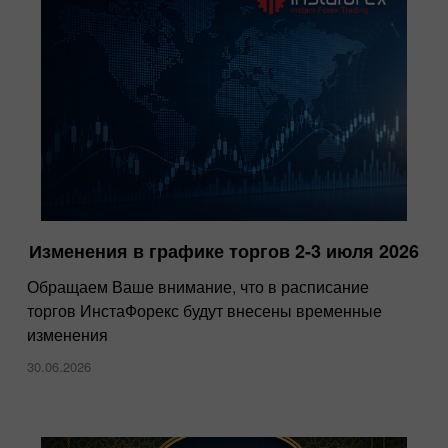
Изменения в графике торгов 2-3 июля 2026
InstaForex получила награду “Lowest
Spreads Broker of the Year” на Forex Expo
Обращаем Ваше внимание, что в расписание
Dubai 2025
торгов ИнстаФорекс будут внесены временные
изменения
15.10.2025
30.06.2026