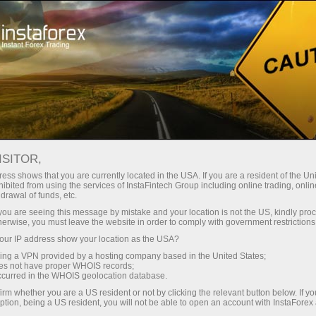
О компании
Новости компании
ISITOR,
ess shows that you are currently located in the USA. If you are a resident of the Uni
ibited from using the services of InstaFintech Group including online trading, online
drawal of funds, etc.
Новости ИнстаФорекс
k you are seeing this message by mistake and your location is not the US, kindly pro
herwise, you must leave the website in order to comply with government restrictions
Хотите знать обо всех актуальных событиях,
ur IP address show your location as the USA?
конкурсах и изменениях торгового расписания
sing a VPN provided by a hosting company based in the United States;
ИнстаФорекс? Тогда добро пожаловать на
oes not have proper WHOIS records;
occurred in the WHOIS geolocation database.
страницу новостей, где публикуются материалы
irm whether you are a US resident or not by clicking the relevant button below. If y
о самом важном, полезном и интересном!
ption, being a US resident, you will not be able to open an account with InstaForex