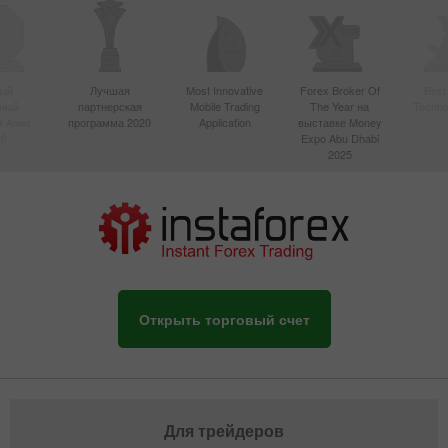
ый
Лучшая
Most Innovative
Forex Broker Of
Best
вный
партнерская
Mobile Trading
The Year на
Techno
в Азии
программа 2020
Application
выставке Money
20
Expo Abu Dhabi
2025
Открыть торговый счет
Для трейдеров