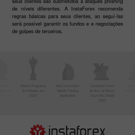
seus clientes são submetidos a ataques phishing
de níveis diferentes. A InstaForex recomenda
regras básicas para seus clientes, ao seguí-las
será possível garantir os fundos e e negociações
de golpes de terceiros.
a Mais
Melhor Programa
Most Innovative
Corretora Forex
Best
Ásia em
de Afiliados em
Mobile Trading
do Ano na Money
Techno
20
2020
Application
Expo Abu Dhabi
2025