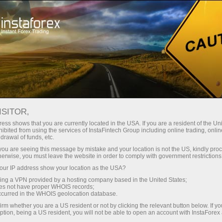
Para Traders
Condições de Negociações
Segurança com a InstaForex
ISITOR,
ess shows that you are currently located in the USA. If you are a resident of the Uni
Segurança com a
ibited from using the services of InstaFintech Group including online trading, online
drawal of funds, etc.
InstaForex
k you are seeing this message by mistake and your location is not the US, kindly pro
herwise, you must leave the website in order to comply with government restrictions
ur IP address show your location as the USA?
Após a abrir uma conta na companhia
sing a VPN provided by a hosting company based in the United States;
InstaForex, o cliente recebe proteção integral
oes not have proper WHOIS records;
no aspecto financeiro e técnico. Além disso, a
occurred in the WHOIS geolocation database.
maioria das tecnologias utilizadas pela
irm whether you are a US resident or not by clicking the relevant button below. If y
Companhia InstaForex tem nível de proteção
ption, being a US resident, you will not be able to open an account with InstaForex