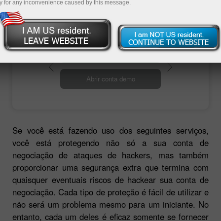
de um banco.
y for any inconvenience caused by this message.
Abrir conta de negociação
Abrir conta demo
Se você está fazendo uso dos seguintes serviços,
você está protegendo não só a sua conta de
negociação de ataques de hackers, mas também
proporcionar uma segurança extra que termina com
quaisquer eventuais riscos de hackear sua conta de
negociação. Cada tipo de proteção é fácil de utilizar e
não será um problema mesmo para um iniciante. No
entanto, cada um deles é eficaz somente se fornecer