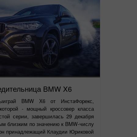
едительница BMW X6
Выиграй BMW X6 от ИнстаФорекс,
которой - мощный кроссовер класса
той серии, завершилась 29 декабря
мым близким по значению к BMW-числу
, он принадлежащий Клаудии Юриковой