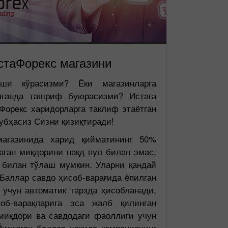
стаФорекс магазини
ши кўрасизми? Ёки магазинларга
илганда ташриф буюрасизми? Истага
Форекс харидорларга таклиф этаётган
убҳасиз Сизни қизиқтиради!
магазинида харид қийматининг 50%
аган миқдорини нақд пул билан эмас,
 билан тўлаш мумкин. Уларни қандай
Баллар савдо ҳисоб-варағида ёпилган
 учун автоматик тарзда ҳисобланади,
соб-варақларига эса жалб қилинган
миқдори ва савдодаги фаоллиги учун