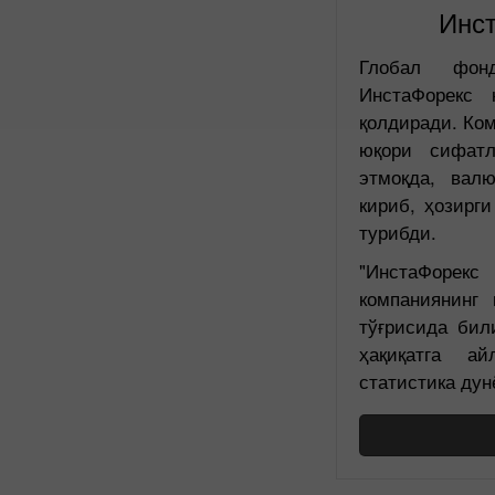
Инс
Глобал фон
ИнстаФорекс 
қолдиради. Ком
юқори сифатл
этмоқда, валю
кириб, ҳозирг
турибди.
"ИнстаФорек
компаниянинг
тўғрисида би
ҳақиқатга а
статистика дун