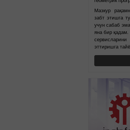
геометрик прог
Мазкур рақамн
забт этишга т
учун сабаб эма
яна бир қадам.
сервисларин
эттиришга тайё