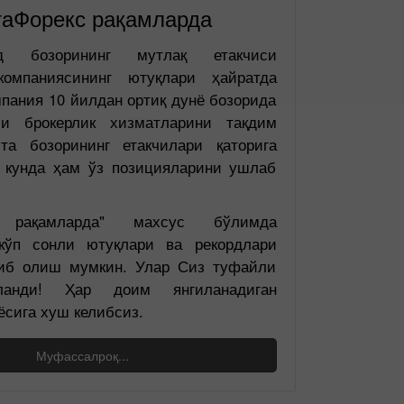
таФорекс рақамларда
д бозорининг мутлақ етакчиси
компаниясининг ютуқлари ҳайратда
пания 10 йилдан ортиқ дунё бозорида
и брокерлик хизматларини тақдим
та бозорининг етакчилари қаторига
и кунда ҳам ўз позицияларини ушлаб
с рақамларда" махсус бўлимда
 кўп сонли ютуқлари ва рекордлари
либ олиш мумкин. Улар Сиз туфайли
йланди! Ҳар доим янгиланадиган
ёсига хуш келибсиз.
Муфассалроқ...
Demo hisob
Haqiqiy hisob
ochish
ochish