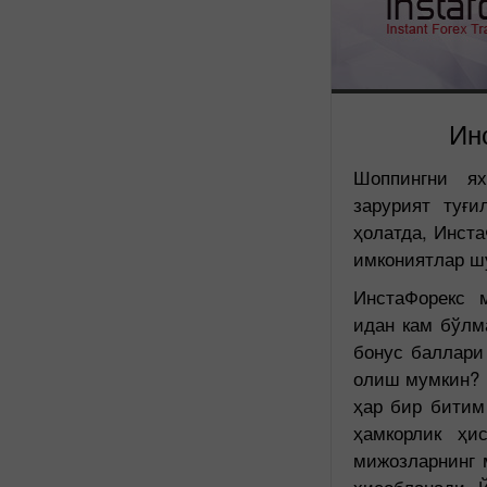
Ин
Шоппингни ях
зарурият туғ
ҳолатда, Инста
имкониятлар ш
ИнстаФорекс 
идан кам бўлм
бонус баллари
олиш мумкин? 
ҳар бир битим
ҳамкорлик ҳи
мижозларнинг 