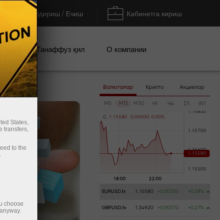
Тўлдириш / Ечиш
Кабинетга кириш
циялар
Танаффуз қил
О компании
Валюталар
Крипто
Акциялар
M5
M15
M30
H1
H4
D1
W1
C
1
.
1
5
5
8
0
0
.
0
0
0
0
0
0
.
0
0
%
ted States,
 transfers,
ceed to the
.
EURUSD.fx
1.15580
+0.00330
+0.29%
ou choose
GBPUSD.fx
1.34920
+0.00370
+0.27%
 anyway.