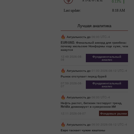
Лучшая аналитика
Актуальность до
06:00 UTC--4
EUR/USD. Финальный аккорд для гринбека:
почему июльские Нонфармы еще хуже, чем
кажутся
12:49 2026-08-
Фундаментальный
08
анализ
Актуальность до
01:00 2026-08-12 UTC--4
Рынок отступает перед бурей
07:59 2026-08-
Фундаментальный
07
анализ
Актуальность до
06:00 UTC--4
Нефть растет, биткоин тестирует тренд,
Nvidia доминирует в суверенном ИИ
12:11 2026-08-07
Фондовые рынки
Актуальность до
06:00 2026-08-12 UTC--4
Евро таскает чужие каштаны