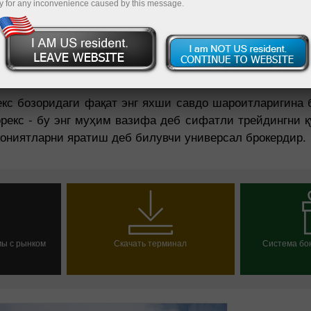
y for any inconvenience caused by this message.
Пополнит
екс бозоридаги фақат энг яхши савдо шароитларигина 
рекс - бу энг муҳим вазифа деб сифатли трейдингни 
кониятларни яратиш деб билувчи универсал брокердир.
мы с рынком
Скачать терминал
Система бон
ини очиш
Выбрат