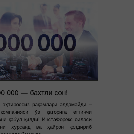
Ochish
Ochish
00 000 — бахтли сон!
г эҳтироссиз рақамлари алдамайди –
компанияси ўз қаторига еттинчи
ни қабул қилди! ИнстаФорекс оиласи
ини хурсанд ва ҳайрон қолдириб