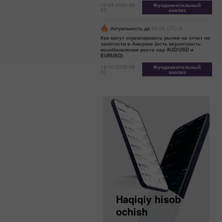
12:54 2026-08-
Фундаментальный
07
анализ
Актуальность до
06:00 UTC--4
Как могут отреагировать рынки на отчет по
занятости в Америке (есть вероятность
возобновления роста пар AUD/USD и
EURUSD)
12:10 2026-08-
Фундаментальный
07
анализ
Demo hisob
Haqiqiy hisob
ochish
ochish