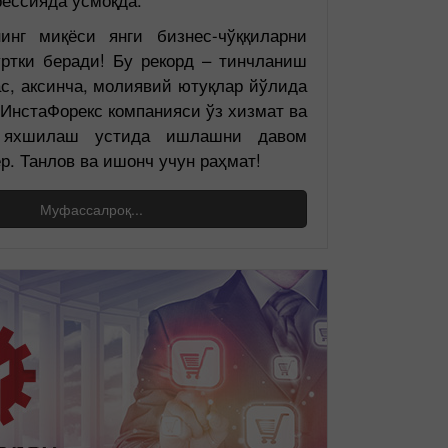
рессияда ўсмоқда.
инг миқёси янги бизнес-чўққиларни
уртки беради! Бу рекорд – тинчланиш
с, аксинча, молиявий ютуқлар йўлида
 ИнстаФорекс компанияси ўз хизмат ва
и яхшилаш устида ишлашни давом
р. Танлов ва ишонч учун раҳмат!
Муфассалроқ...