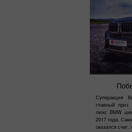
Поб
Суперакция 
главный приз 
люкс BMW шес
2017 года. Са
оказался счет