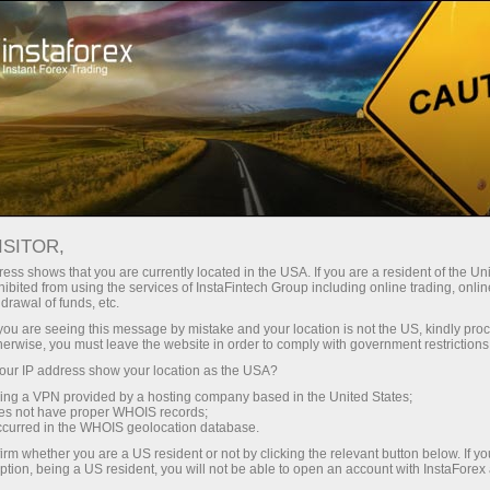
Ҳисоб-варағини тез очиш
Савдо платформаси
Энди иш
шлаётганлар
Инвесторлар учун
Ҳамкорлар учун
Промоак
учун
ISITOR,
инг
ess shows that you are currently located in the USA. If you are a resident of the Uni
ibited from using the services of InstaFintech Group including online trading, online
drawal of funds, etc.
k you are seeing this message by mistake and your location is not the US, kindly pro
herwise, you must leave the website in order to comply with government restrictions
урли хил
ur IP address show your location as the USA?
зларни
sing a VPN provided by a hosting company based in the United States;
роқ
oes not have proper WHOIS records;
илан
occurred in the WHOIS geolocation database.
ирок
irm whether you are a US resident or not by clicking the relevant button below. If y
ption, being a US resident, you will not be able to open an account with InstaForex