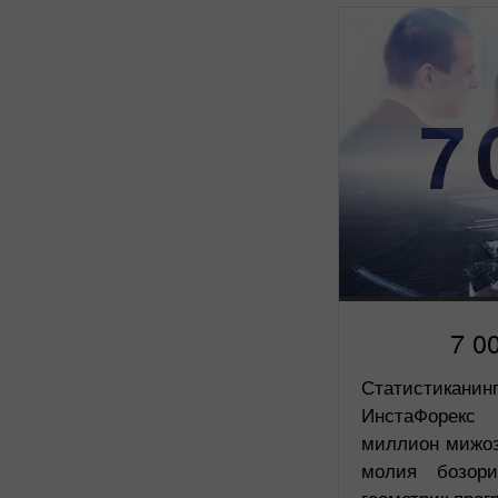
7 0
Статистиканин
ИнстаФорекс 
миллион мижоз
молия бозор