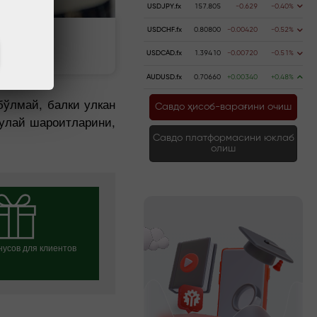
USDJPY.fx
157.805
-0.629
-0.40%
USDCHF.fx
0.80800
-0.00420
-0.52%
ь счёт
Вывести деньги
USDCAD.fx
1.39410
-0.00720
-0.51%
AUDUSD.fx
0.70660
+0.00340
+0.48%
бўлмай, балки улкан
Савдо ҳисоб-варағини очиш
қулай шароитларини,
Савдо платформасини юклаб
олиш
усов для клиентов
ь свой бонус