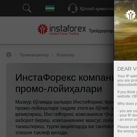
Қўллаб-қувватлаш
Трейдерлар учун
бо
Промоакциялар
Воқеалар
DEAR V
ИнстаФорекс компаниясин
Your IP addr
you are proh
промо-лойиҳалари
deposit/with
If you thin
website. Ot
Мазкур бўлимда халқаро ИнстаФорекс брокерининг т
Why does yo
промо-лойиҳалари тақдим этилган бўлиб, улар мижо
- you are u
қизиқтириш, ИнстаФорекс компанияси тўғрисида кўп
- your IP d
ахборот бериш, компаниянинг махсус лойиҳалари б
- an error 
таништириш, турли акцияларда ва танловларда ишт
Please conf
этишни таклиф қилади.
the wrong o